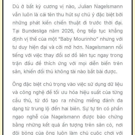
Dù ở bất kỳ cương vị nào, Julian Nagelsmann
vẫn luôn là cái tên thu hút sự chú ý đặc biệt bởi
những phát kiến chiến thuật đi trước thời đại.
Tại Bundesliga năm 2026, ông tiếp tục khẳng
định vị thế của một “Baby Mourinho” nhưng với
tư duy hiện đại và cởi mở hơn. Nagelsmann nổi
tiếng với việc thay đổi sơ đồ liên tục ngay trong
trận đấu để thích ứng với mọi diễn biến trên
sân, khiến đối thủ không tài nào bắt bài được.
Ông đặc biệt chú trọng vào việc sử dụng dữ liệu
và công nghệ để tối ưu hóa hiệu suất của từng
cầu thủ, từ đó tạo ra những miếng đánh đa
dạng từ trung lộ đến hai biên. Sự tự tin có phần
ngạo nghễ của Nagelsmann được bảo chứng
bằng những kết quả ấn tượng trên sân cỏ, nơi
đội bóng của ông luôn làm chủ cuộc chơi với