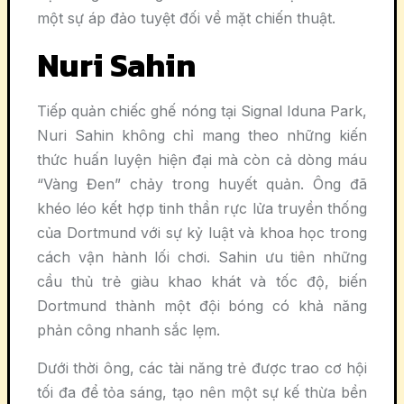
một sự áp đảo tuyệt đối về mặt chiến thuật.
Nuri Sahin
Tiếp quản chiếc ghế nóng tại Signal Iduna Park,
Nuri Sahin không chỉ mang theo những kiến
thức huấn luyện hiện đại mà còn cả dòng máu
“Vàng Đen” chảy trong huyết quản. Ông đã
khéo léo kết hợp tinh thần rực lửa truyền thống
của Dortmund với sự kỷ luật và khoa học trong
cách vận hành lối chơi. Sahin ưu tiên những
cầu thủ trẻ giàu khao khát và tốc độ, biến
Dortmund thành một đội bóng có khả năng
phản công nhanh sắc lẹm.
Dưới thời ông, các tài năng trẻ được trao cơ hội
tối đa để tỏa sáng, tạo nên một sự kế thừa bền