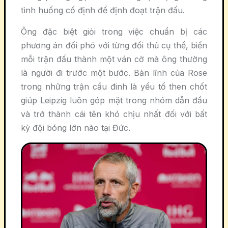
tình huống cố định để định đoạt trận đấu.
Ông đặc biệt giỏi trong việc chuẩn bị các
phương án đối phó với từng đối thủ cụ thể, biến
mỗi trận đấu thành một ván cờ mà ông thường
là người đi trước một bước. Bản lĩnh của Rose
trong những trận cầu đinh là yếu tố then chốt
giúp Leipzig luôn góp mặt trong nhóm dẫn đầu
và trở thành cái tên khó chịu nhất đối với bất
kỳ đội bóng lớn nào tại Đức.