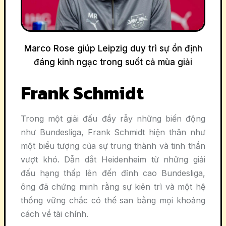
Marco Rose giúp Leipzig duy trì sự ổn định
đáng kinh ngạc trong suốt cả mùa giải
Frank Schmidt
Trong một giải đấu đầy rẫy những biến động
như Bundesliga, Frank Schmidt hiện thân như
một biểu tượng của sự trung thành và tinh thần
vượt khó. Dẫn dắt Heidenheim từ những giải
đấu hạng thấp lên đến đỉnh cao Bundesliga,
ông đã chứng minh rằng sự kiên trì và một hệ
thống vững chắc có thể san bằng mọi khoảng
cách về tài chính.