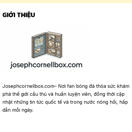
GIỚI THIỆU
Josephcornellbox.com– Nơi fan bóng đá thỏa sức khám
phá thế giới cầu thủ và huấn luyện viên, đồng thời cập
nhật những tin tức quốc tế và trong nước nóng hổi, hấp
dẫn mỗi ngày.