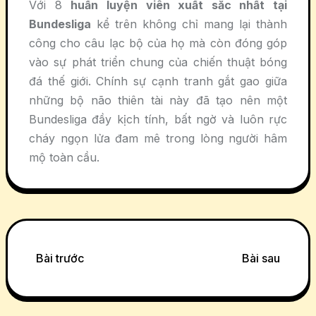
Với 8
huấn luyện viên xuất sắc nhất tại
Bundesliga
kể trên không chỉ mang lại thành
công cho câu lạc bộ của họ mà còn đóng góp
vào sự phát triển chung của chiến thuật bóng
đá thế giới. Chính sự cạnh tranh gắt gao giữa
những bộ não thiên tài này đã tạo nên một
Bundesliga đầy kịch tính, bất ngờ và luôn rực
cháy ngọn lửa đam mê trong lòng người hâm
mộ toàn cầu.
Bài trước
Bài sau