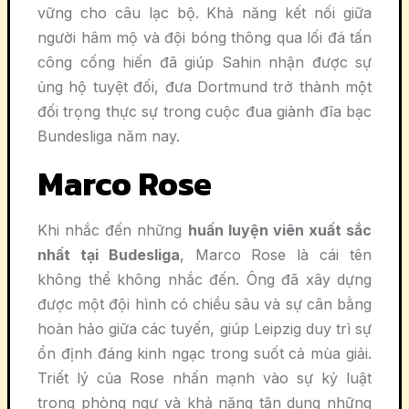
vững cho câu lạc bộ. Khả năng kết nối giữa
người hâm mộ và đội bóng thông qua lối đá tấn
công cống hiến đã giúp Sahin nhận được sự
ủng hộ tuyệt đối, đưa Dortmund trở thành một
đối trọng thực sự trong cuộc đua giành đĩa bạc
Bundesliga năm nay.
Marco Rose
Khi nhắc đến những
huấn luyện viên xuất sắc
nhất tại Budesliga
, Marco Rose là cái tên
không thể không nhắc đến. Ông đã xây dựng
được một đội hình có chiều sâu và sự cân bằng
hoàn hảo giữa các tuyến, giúp Leipzig duy trì sự
ổn định đáng kinh ngạc trong suốt cả mùa giải.
Triết lý của Rose nhấn mạnh vào sự kỷ luật
trong phòng ngự và khả năng tận dụng những