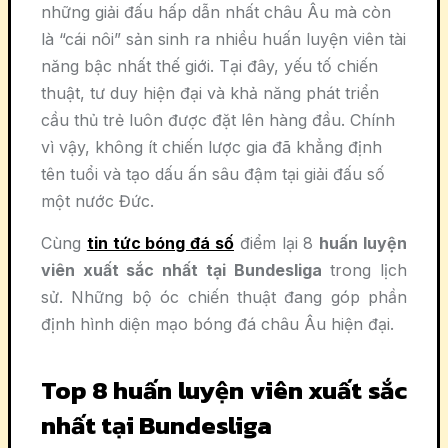
những giải đấu hấp dẫn nhất châu Âu mà còn
là “cái nôi” sản sinh ra nhiều huấn luyện viên tài
năng bậc nhất thế giới. Tại đây, yếu tố chiến
thuật, tư duy hiện đại và khả năng phát triển
cầu thủ trẻ luôn được đặt lên hàng đầu. Chính
vì vậy, không ít chiến lược gia đã khẳng định
tên tuổi và tạo dấu ấn sâu đậm tại giải đấu số
một nước Đức.
Cùng
tin tức bóng đá số
điểm lại 8
huấn luyện
viên xuất sắc nhất tại Bundesliga
trong lịch
sử. Những bộ óc chiến thuật đang góp phần
định hình diện mạo bóng đá châu Âu hiện đại.
Top 8 huấn luyện viên xuất sắc
nhất tại Bundesliga